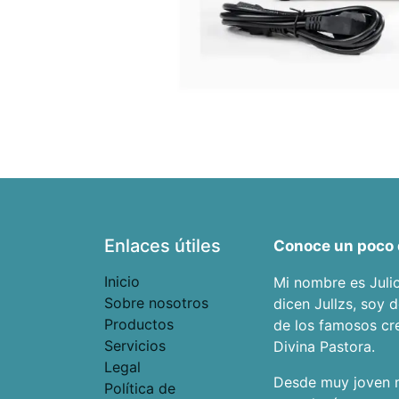
Enlaces útiles
Conoce un poco 
Inicio
Mi nombre es Juli
Sobre nosotros
dicen Jullzs, soy 
Productos
de los famosos cr
Servicios
Divina Pastora.
Legal
Desde muy joven m
Política de