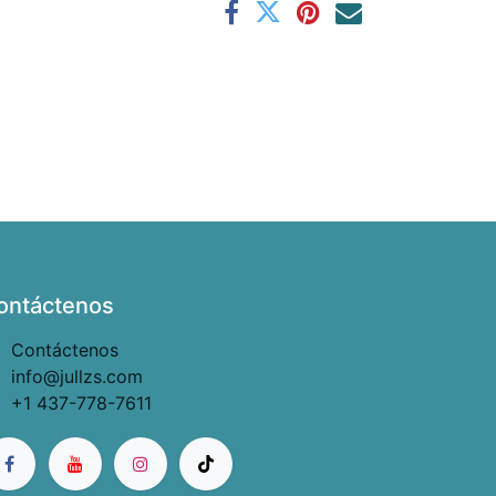
ontáctenos
Contáctenos
info@jullzs.com
+1 437-778-7611