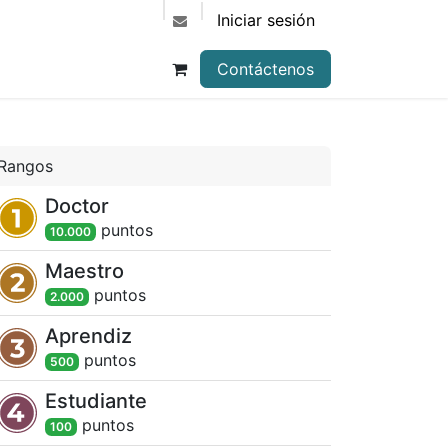
Iniciar sesión
Contáctenos
Rangos
Doctor
punto
s
10.000
Maestro
punto
s
2.000
Aprendiz
punto
s
500
Estudiante
punto
s
100