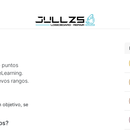
Contáctenos
 puntos
eLearning.
evos rangos.
 objetivo, se
os?